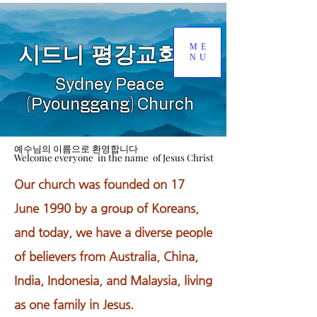
ME
시드니 평강교회
NU
Sydney Peace
(Pyounggang) Church
예수님의 이름으로 환영합니다
예수님의 이름으로 환영합니다
Welcome everyone in the name of Jesus Christ
Welcome everyone in the name of Jesus Christ
Our church was founded on 17
June 1990 by a group of Koreans,
and today, we have a diverse people
of believers from Australia, China,
India, Indonesia, and
Malaysia
, living
as one family in Jesus.