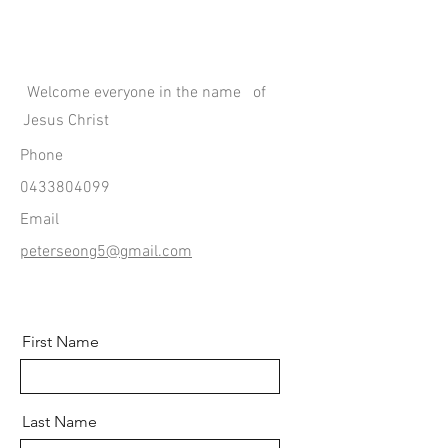
Welcome everyone in the name of
Jesus Christ
Phone
0433804099
Email
peterseong5@gmail.com
First Name
Last Name